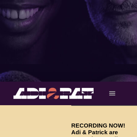
ADI WOLF
PATRICK PAGELS
RECORDING NOW!
Adi & Patrick are