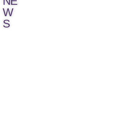
NE
franks-club
>>>
W
…………..
S
01.04.2026 – 20 Uhr
NICA JAZZCLUB
ADI WOLF (vocals)
PATRICK PAGELS
(guitar)
JEAN JANOCHKIN
(keys)
HEINZ LICHIUS (bass)
IBO (drums)
and SPECIAL GUESTS
DARRIN LAMIONT
BYRD
nica-jazzclub.de
>>>
…………..
28.03.2026 – 20:30 Uhr
COTTON CLUB