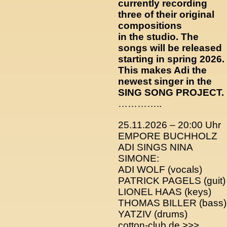
currently recording
three of their original
compositions
in the studio. The
songs will be released
starting in spring 2026.
This makes Adi the
newest singer in the
SING SONG PROJECT
.
…………..
25.11.2026 – 20:00 Uhr
EMPORE BUCHHOLZ
ADI SINGS NINA
SIMONE:
ADI WOLF (vocals)
PATRICK PAGELS (guit)
LIONEL HAAS (keys)
THOMAS BILLER (bass)
YATZIV (drums)
cotton-club.de
>>>