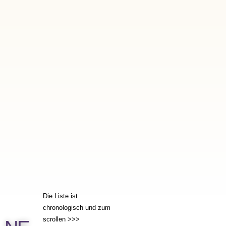
22.05.2026 – 20 Uhr
FRANK’S CLUB
SOUL ON FIRE
ADI WOLF (vocals)
PATRICK PAGELS
(guitar)
JEAN JANOCHKIN
(keys)
HEINZ LICHIUS (bass)
IBO (drums)
franks-club
>>>
…………..
15.05.2026 – 20 Uhr
FRANK’S CLUB
TIMELESS JUKEBOX
ADI WOLF (vocals)
PATRICK PAGELS
Die Liste ist
(guitar)
chronologisch und zum
HEINZ LICHIUS (bass)
scrollen >>>
IBO (drums)