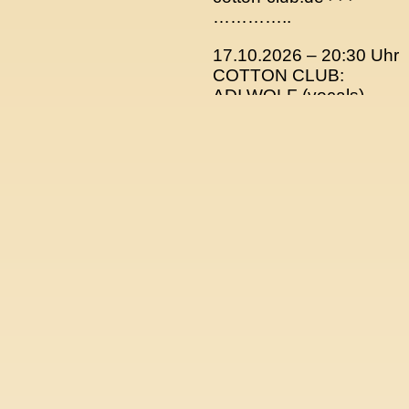
…………..
17.10.2026 – 20:30 Uhr
COTTON CLUB:
ADI WOLF (vocals)
PATRICK PAGELS (guit)
FONTAINE BURNETT
(keys)
SCOTT DELICIOUS
(bass)
IBO (drums)
cotton-club.de
>>>
…………..
05.09.2026 – 20 Uhr
BIRDLAND
ADI WOLF (vocals)
PATRICK PAGELS
(guitar)
& BAND