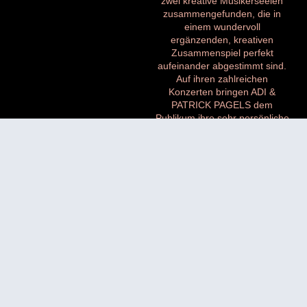
zwei kreative Musikerseelen
zusammengefunden, die in
einem wundervoll
ergänzenden, kreativen
Zusammenspiel perfekt
aufeinander abgestimmt sind.
Auf ihren zahlreichen
Konzerten bringen ADI &
PATRICK PAGELS dem
Publikum ihre sehr persönliche
Hörweise von Modern Soul
nahe – inspiriert von Jazz, Neo
Soul und Sophisticated Pop,
emotional, zeitgemäß und
voller Tiefe.
ADI WOLF & PATRICK
PAGELS represent modern
soul, jazz, and R&B without
borders – international,
passionate, and deeply rooted
in groove. Over the past few
years, ADI WOLF (vocals) and
PATRICK PAGELS (guitar &